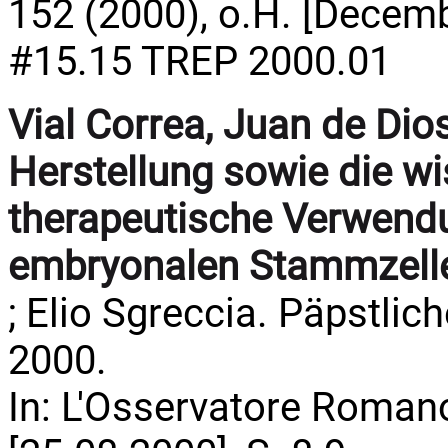
152 (2000), o.H. [Decemb
#15.15 TREP 2000.01
Vial Correa, Juan de Dios
Herstellung sowie die w
therapeutische Verwend
embryonalen Stammzell
; Elio Sgreccia. Päpstli
2000.
In: L'Osservatore Romano.