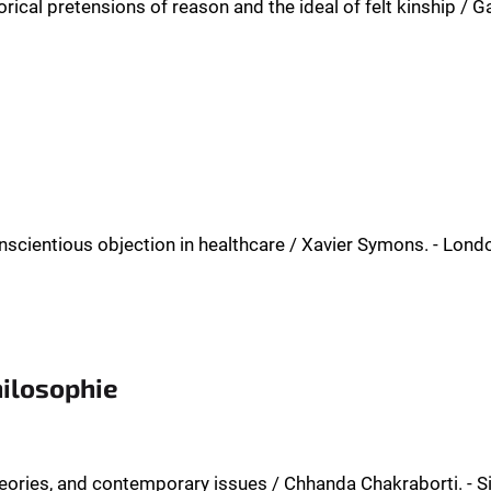
orical pretensions of reason and the ideal of felt kinship / Ga
nscientious objection in healthcare / Xavier Symons. - London
hilosophie
eories, and contemporary issues / Chhanda Chakraborti. - Sin