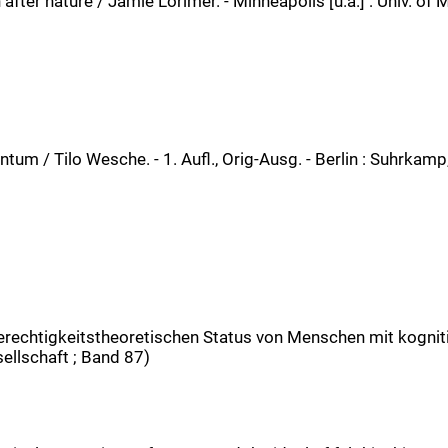
 after nature / Jamie Lorimer. - Minneapolis [u.a.] : Univ. of
tum / Tilo Wesche. - 1. Aufl., Orig-Ausg. - Berlin : Suhrka
rechtigkeitstheoretischen Status von Menschen mit kogniti
sellschaft ; Band 87)