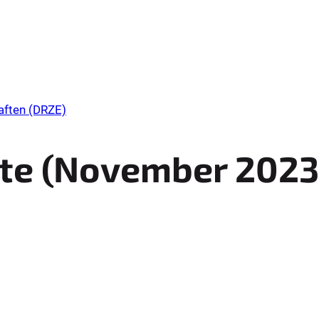
aften (DRZE)
e (
November
2023