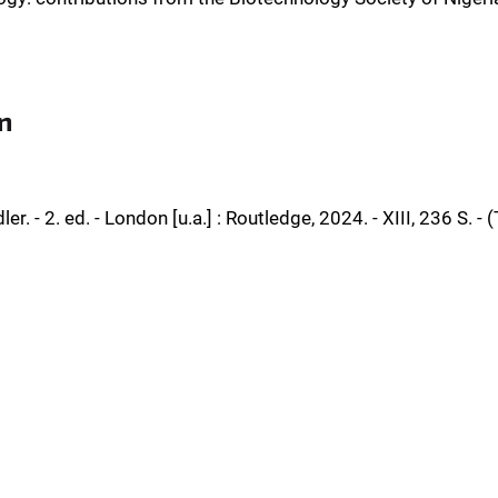
n
er. - 2. ed. - London [u.a.] : Routledge, 2024. - XIII, 236 S. -