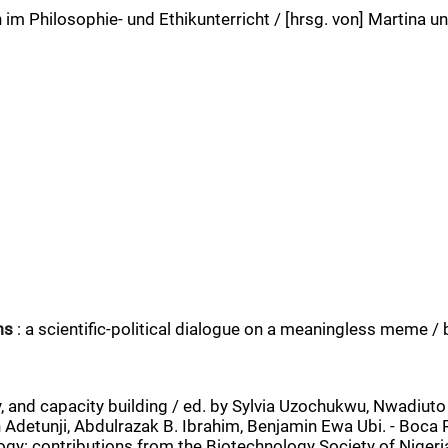
im Philosophie- und Ethikunterricht / [hrsg. von] Martina un
ms
: a scientific-political dialogue on a meaningless meme /
y, and capacity building / ed. by Sylvia Uzochukwu, Nwadiuto
tunji, Abdulrazak B. Ibrahim, Benjamin Ewa Ubi. - Boca Rato
logy: contributions from the Biotechnology Society of Nige