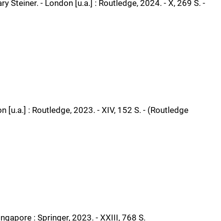
ry Steiner. - London [u.a.] : Routledge, 2024. - X, 269 S. -
 [u.a.] : Routledge, 2023. - XIV, 152 S. - (Routledge
gapore : Springer, 2023. - XXIII, 768 S.