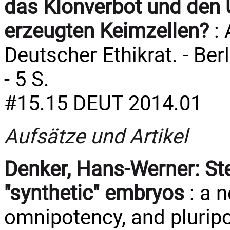
das Klonverbot und den U
erzeugten Keimzellen?
: 
Deutscher Ethikrat. - Berl
- 5 S.
#15.15 DEUT 2014.01
Aufsätze und Artikel
Denker, Hans-Werner:
St
"synthetic" embryos
: a 
omnipotency, and pluripo