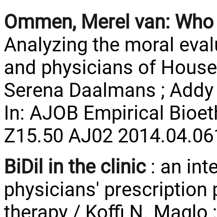
Ommen, Merel van:
Who 
Analyzing the moral eval
and physicians of House
Serena Daalmans ; Addy 
In: AJOB Empirical Bioeth
Z15.50 AJ02 2014.04.06
BiDil in the clinic
: an int
physicians' prescription
therapy / Koffi N. Maglo 