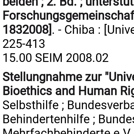
beiden ; 2. Bd. ; unterst
Forschungsgemeinschaft
1832008]
. - Chiba : [Univ
225-413
15.00 SEIM 2008.02
Stellungnahme zur "Unive
Bioethics and Human Ri
Selbsthilfe ; Bundesver
Behindertenhilfe ; Bunde
Mehrfachbehinderte e.V. 