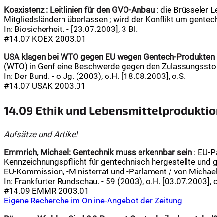
Koexistenz : Leitlinien für den GVO-Anbau
: die Brüsseler L
Mitgliedsländern überlassen ; wird der Konflikt um gentec
In: Biosicherheit. - [23.07.2003], 3 Bl.
#14.07 KOEX 2003.01
USA klagen bei WTO gegen EU wegen Gentech-Produkten
(WTO) in Genf eine Beschwerde gegen den Zulassungsstopp
In: Der Bund. - o.Jg. (2003), o.H. [18.08.2003], o.S.
#14.07 USAK 2003.01
14.09 Ethik und Lebensmittelproduktio
Aufsätze und Artikel
Emmrich, Michael:
Gentechnik muss erkennbar sein
: EU-P
Kennzeichnungspflicht für gentechnisch hergestellte und
EU-Kommission, -Ministerrat und -Parlament / von Michae
In: Frankfurter Rundschau. - 59 (2003), o.H. [03.07.2003], o
#14.09 EMMR 2003.01
Eigene Recherche im Online-Angebot der Zeitung