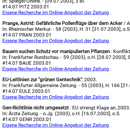
In: Spiegel-Online. - [09.07.2003], 3 Bl.
#14.07 PITZ 2003.01
Eigene Recherche im Online-Angebot der Zeitung
Prange, Astrid:
Gefährliche Pollenflüge über dem Acker
/ A
In: Rheinischer Merkur. - 58 (2003), H. 31 [31.07.2003], o.S
#14.07 PRAN 2003.01
Eigene Recherche im Online-Angebot der Zeitung
Bauern suchen Schutz vor manipulierten Pflanzen
: Konflik
In: Frankfurter Rundschau. - 59 (2003), o.H. [28.07.2003], S
#14.07 BAUE 2003.01
Eigene Recherche im Online-Angebot der Zeitung
EU-Leitlinien zur "grünen Gentechnik"
, 2003.
In: Frankfurter Allgemeine Zeitung. - 55 (2003), H. 166 [21.
#14.07 EULE 2003.01
Eigene Recherche im Online-Angebot der Zeitung
Gen-Richtlinie nicht umgesetzt
: EU strengt Klage an, 2003
In: Ärzte Zeitung. - o.Jg. (2003), o.H. [16.07.2003], o.S.
#14.07 GENR 2003.01
Eigene Recherche im Online-Angebot der Zeitung