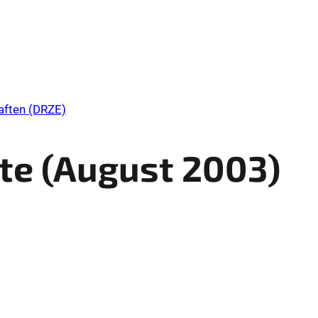
aften (DRZE)
e (
August
2003
)