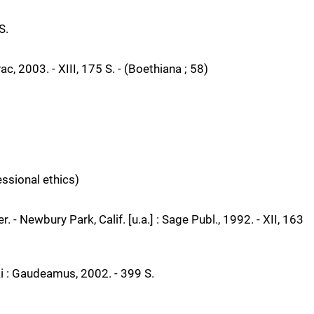
S.
, 2003. - XIII, 175 S. - (Boethiana ; 58)
fessional ethics)
 - Newbury Park, Calif. [u.a.] : Sage Publ., 1992. - XII, 163
nki : Gaudeamus, 2002. - 399 S.