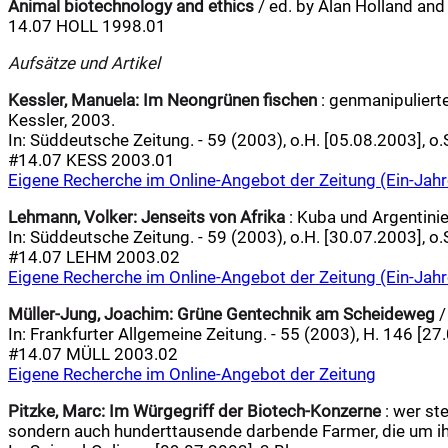
Animal biotechnology and ethics
/ ed. by Alan Holland and 
14.07 HOLL 1998.01
Aufsätze und Artikel
Kessler, Manuela:
Im Neongrünen fischen
: genmanipulierte
Kessler, 2003.
In: Süddeutsche Zeitung. - 59 (2003), o.H. [05.08.2003], o.
#14.07 KESS 2003.01
Eigene Recherche im Online-Angebot der Zeitung (Ein-Jahr
Lehmann, Volker:
Jenseits von Afrika
: Kuba und Argentinie
In: Süddeutsche Zeitung. - 59 (2003), o.H. [30.07.2003], o.
#14.07 LEHM 2003.02
Eigene Recherche im Online-Angebot der Zeitung (Ein-Jahr
Müller-Jung, Joachim:
Grüne Gentechnik am Scheideweg
/
In: Frankfurter Allgemeine Zeitung. - 55 (2003), H. 146 [27.
#14.07 MÜLL 2003.02
Eigene Recherche im Online-Angebot der Zeitung
Pitzke, Marc:
Im Würgegriff der Biotech-Konzerne
: wer ste
sondern auch hunderttausende darbende Farmer, die um ihr