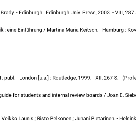
Brady. - Edinburgh : Edinburgh Univ. Press, 2003. - VIII, 287 
ik
: eine Einführung / Martina Maria Keitsch. - Hamburg : Kovac
1. publ. - London [u.a.] : Routledge, 1999. - XII, 267 S. - (Pro
guide for students and internal review boards / Joan E. Sieber.
; Veikko Launis ; Risto Pelkonen ; Juhani Pietarinen. - Helsi