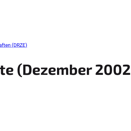
aften (DRZE)
e (
Dezember
2002