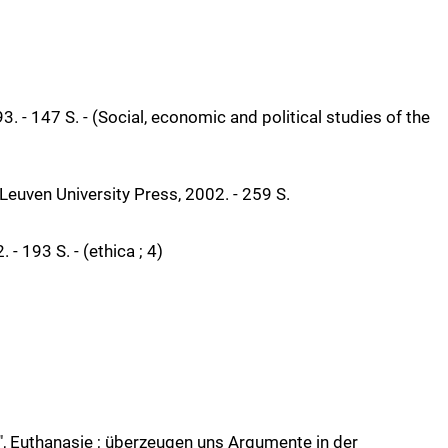
993. - 147 S. - (Social, economic and political studies of the
 Leuven University Press, 2002. - 259 S.
 193 S. - (ethica ; 4)
", Euthanasie ; überzeugen uns Argumente in der