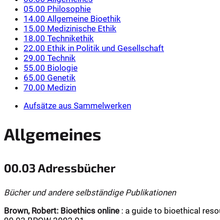
05.00 Philosophie
14.00 Allgemeine Bioethik
15.00 Medizinische Ethik
18.00 Technikethik
22.00 Ethik in Politik und Gesellschaft
29.00 Technik
55.00 Biologie
65.00 Genetik
70.00 Medizin
Aufsätze aus Sammelwerken
Allgemeines
00.03 Adressbücher
Bücher und andere selbständige Publikationen
Brown, Robert:
Bioethics online
: a guide to bioethical reso