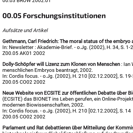
00.03 BROW 2002.01
00.05 Forschungsinstitutionen
Aufsätze und Artikel
Gethmann, Carl Friedrich:
The moral status of the embryo an
In: Newsletter : Akademie-Brief. - o.Jg. (2002), H. 34, S. 1-
Z00.05 AK01 2002
Dolly-Schöpfer will Lizenz zum Klonen von Menschen
: Ian
menschlichen Embryos beantragt, 2002.
In: Cordis focus. - o.Jg. (2002), H. 210 [02.12.2002], S. 19
Z00.05 CO02 2002
Neue Website von ECSITE zur öffentlichen Debatte über B
(ECSITE) das BIONET ins Leben gerufen, ein Online-Projekt 
modernen Biowissenschaften, 2002.
In: Cordis focus. - o.Jg. (2002), H. 210 [02.12.2002], S. 14
Z00.05 CO02 2002
Parlament und Rat debattieren über Mitteilung der Kommi