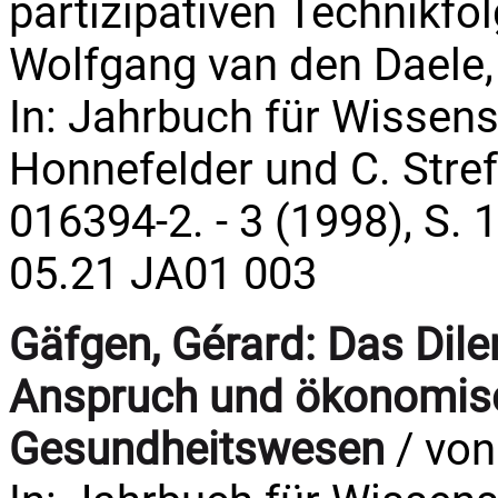
partizipativen Technikf
Wolfgang van den Daele,
In: Jahrbuch für Wissens
Honnefelder und C. Streffe
016394-2. - 3 (1998), S. 
05.21 JA01 003
Gäfgen, Gérard:
Das Dil
Anspruch und ökonomisc
Gesundheitswesen
/ von